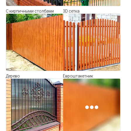
С кирпичными столбами
3D сетка
Дерево
Евроштакетник