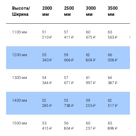
Высота/
2000
2500
3000
3500
40
Ширина
мм
мм
мм
мм
м
1100 мм
51
57
60
63
67
210 ₽
411 ₽
675 ₽
563 ₽
827
1200 мм
55
59
62
66
69
340 ₽
666 ₽
804 ₽
006 ₽
270
1300 мм
54
57
61
64
74
344 ₽
671 ₽
997 ₽
387 ₽
651
1400 мм
52
55
59
62
66
285 ₽
738 ₽
253 ₽
517 ₽
031
1500 мм
53
56
60
63
67
415 ₽
804 ₽
257 ₽
898 ₽
413