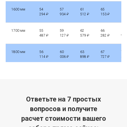
1600 мм
54
57
61
65
68
294 ₽
934 ₽
512 ₽
153 ₽
605
1700 мм
55
59
62
66
69
487 ₽
127 ₽
579 ₽
282 ₽
923
1800 мм
56
60
63
67
71
114 ₽
006 ₽
898 ₽
727 ₽
555
1900 мм
57
61
65
69
72
308 ₽
387 ₽
090 ₽
170 ₽
874
2000 мм
58
62
66
70
74
Ответьте на 7 простых
124 ₽
323 ₽
157 ₽
237 ₽
129
вопросов и получите
2100 мм
59
63
67
71
75
расчет стоимости вашего
379 ₽
520 ₽
476 ₽
617 ₽
635