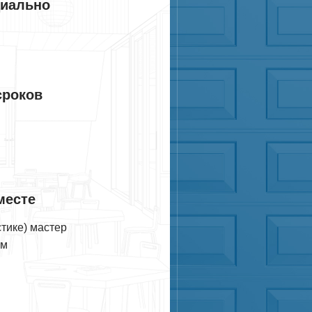
циально
сроков
месте
тике) мастер
ам